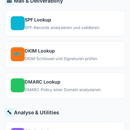
📧
Mail & Deliverability
SPF Lookup
🛡️
SPF-Records analysieren und validieren.
DKIM Lookup
🔑
DKIM-Schlüssel und Signaturen prüfen.
DMARC Lookup
✅
DMARC-Policy einer Domain analysieren.
🔧
Analyse & Utilities