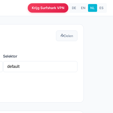
Krijg Surfshark VPN
DE
EN
NL
ES
📤
Delen
Selektor