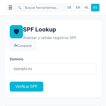
☰
🔍
DE
EN
NL
ES
SPF Lookup
🛡️
Analizar y validar registros SPF.
📤
Compartir
Dominio
Verificar SPF